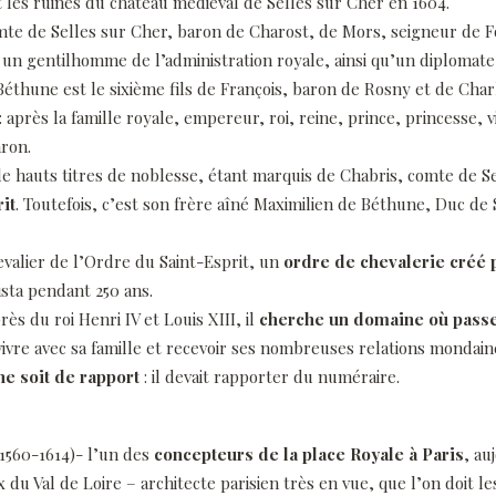
t les ruines du château médiéval de Selles sur Cher en 1604.
omte de Selles sur Cher, baron de Charost, de Mors, seigneur de
si un gentilhomme de l’administration royale, ainsi qu’un diplomate
Béthune est le sixième fils de François, baron de Rosny et de Char
: après la famille royale, empereur, roi, reine, prince, princesse, 
aron.
de hauts titres de noblesse, étant marquis de Chabris, comte de S
it
. Toutefois, c’est son frère aîné Maximilien de Béthune, Duc de S
evalier de l’Ordre du Saint-Esprit, un
ordre de chevalerie créé p
ista pendant 250 ans.
s du roi Henri IV et Louis XIII, il
cherche un domaine où passer
ra vivre avec sa famille et recevoir ses nombreuses relations mondain
ne soit de rapport
: il devait rapporter du numéraire.
1560-1614)- l’un des
concepteurs de la place Royale à Paris
, au
 Val de Loire – architecte parisien très en vue, que l’on doit le