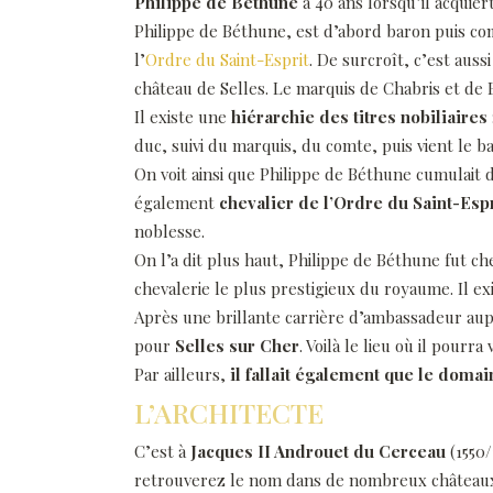
Philippe de Béthune
a 40 ans lorsqu’il acquier
Philippe de Béthune, est d’abord baron puis c
l’
Ordre du Saint-Esprit
. De surcroît, c’est aus
château de Selles. Le marquis de Chabris et de 
Il existe une
hiérarchie des titres nobiliaires
duc, suivi du marquis, du comte, puis vient le b
On voit ainsi que Philippe de Béthune cumulait 
également
chevalier de l’Ordre du Saint-Espr
noblesse.
On l’a dit plus haut, Philippe de Béthune fut ch
chevalerie le plus prestigieux du royaume. Il ex
Après une brillante carrière d’ambassadeur auprè
pour
Selles sur Cher
. Voilà le lieu où il pour
Par ailleurs,
il fallait également que le domai
L’ARCHITECTE
C’est à
Jacques II Androuet du Cerceau
(1550/
retrouverez le nom dans de nombreux châteaux du