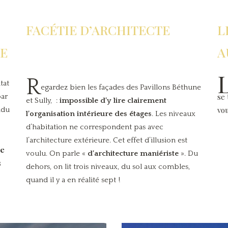
FACÉTIE D’ARCHITECTE
L
RE
A
R
tat
egardez bien les façades des Pavillons Béthune
se 
par
et Sully, :
impossible d’y lire clairement
vo
ndu
l’organisation intérieure des étages
. Les niveaux
d’habitation ne correspondent pas avec
l’architecture extérieure. Cet effet d’illusion est
ue
voulu. On parle «
d’architecture maniériste
». Du
s
dehors, on lit trois niveaux, du sol aux combles,
quand il y a en réalité sept !