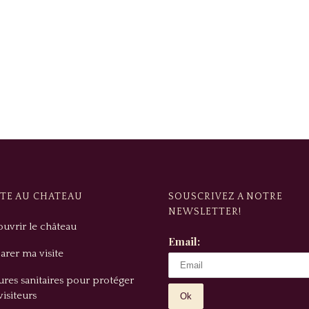
ITE AU CHATEAU
SOUSCRIVEZ A NOTRE
NEWSLETTER!
uvrir le château
Email:
arer ma visite
res sanitaires pour protéger
visiteurs