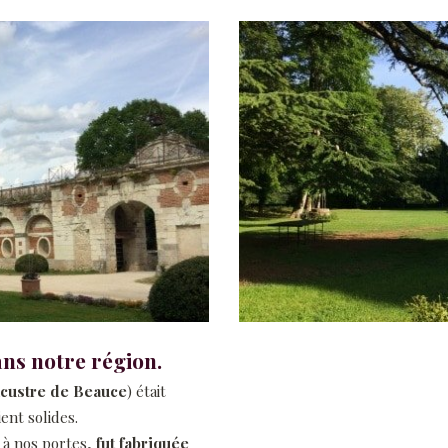
ans notre région.
acustre de Beauce
) était
ent solides.
 à nos portes,
fut fabriquée