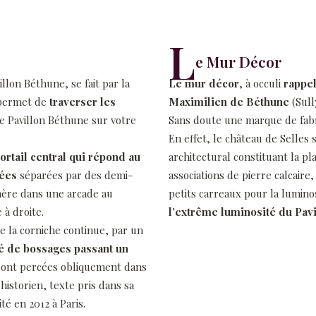
L
e Mur Décor
illon Béthune, se fait par la
Le mur décor
, à occuli
rappel
 permet de
traverser les
Maximilien de Béthune
(Sull
e Pavillon Béthune sur votre
Sans doute une marque de fabr
En effet, le château de Selle
ortail central qui répond au
architectural constituant la pl
vées
séparées par des demi-
associations de pierre calcaire
hère dans une arcade au
petits carreaux pour la lumino
 à droite.
l’extrême luminosité du Pav
 la corniche continue, par un
gé de bossages passant un
 sont percées obliquement dans
istorien, texte pris dans sa
é en 2012 à Paris.