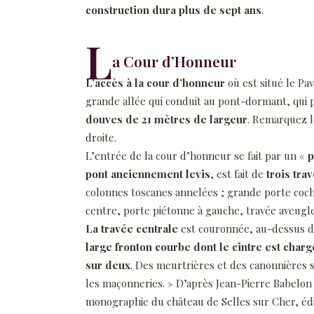
construction dura plus de sept ans
.
L
a Cour d’Honneur
L’accès à la cour d’honneur
où est situé le Pav
grande allée qui conduit au pont-dormant, qui
douves de 21 mètres de largeur
. Remarquez l
droite.
L’entrée de la cour d’honneur se fait par un «
p
pont anciennement levis
, est fait de
trois tra
colonnes toscanes annelées ; grande porte coc
centre, porte piétonne à gauche, travée aveugle
La travée centrale
est couronnée, au-dessus de
large fronton courbe dont le cintre est char
sur deux
. Des meurtrières et des canonnières
les maçonneries. » D’après Jean-Pierre Babelon h
monographie du château de Selles sur Cher, édit