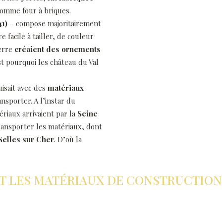
 comme four à briques.
41)
– compose majoritairement
e facile à tailler, de couleur
ierre
créaient des ornements
t pourquoi les château du Val
uisait avec des
matériaux
ansporter. A l’instar du
riaux arrivaient par la
Seine
ransporter les matériaux, dont
Selles sur Cher
. D’où la
T LES MATÉRIAUX DE CONSTRUCTION