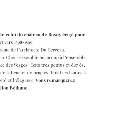
le celui du château de Rosny érigé pour
y) vers 1598-1599.
ique de l’architecte Du Cerceau.
s sur Cher ressemble beaucoup à l’ensemble
ace des Vosges : Toits très pentus et élevés,
, de tuffeau et de briques, fenêtres hautes à
sité et l’élégance.
Vous remarquerez
illon Béthune.