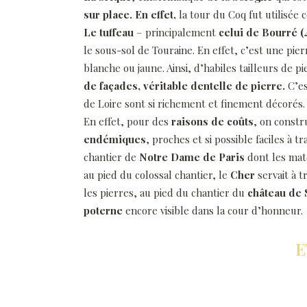
sur place. En effet,
la tour du Coq fut utilisée
Le tuffeau
– principalement
celui de Bourré (
le sous-sol de Touraine. En effet, c’est une pierr
blanche ou jaune. Ainsi, d’habiles tailleurs de p
de façades, véritable dentelle de pierre.
C’es
de Loire sont si richement et finement décorés.
En effet, pour des
raisons de coûts
, on constr
endémiques
, proches et si possible faciles à tr
chantier de
Notre Dame de Paris
dont les maté
au pied du colossal chantier, le
Cher
servait à t
les pierres, au pied du chantier du
château de 
poterne
encore visible dans la cour d’honneur.
E