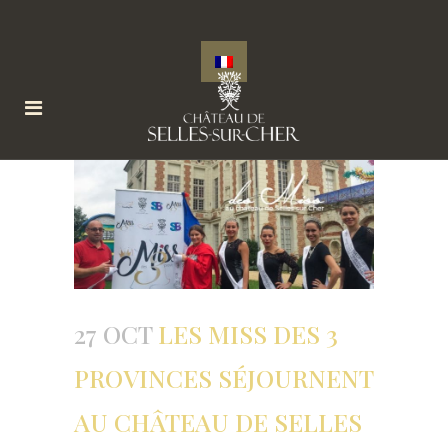
27 OCT
LES MISS DES 3
PROVINCES SÉJOURNENT
AU CHÂTEAU DE SELLES